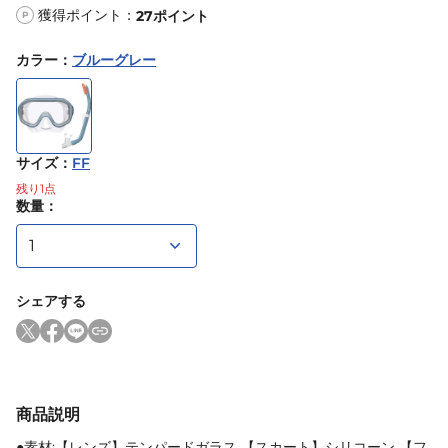
獲得ポイント：
27
ポイント
P
カラー
：
ブルーグレー
サイズ
：
FF
残り
1
点
数量：
シェアする
商品説明
●素材:【レンズ】テンパードガラス 【スカート】シリコーン 【フ