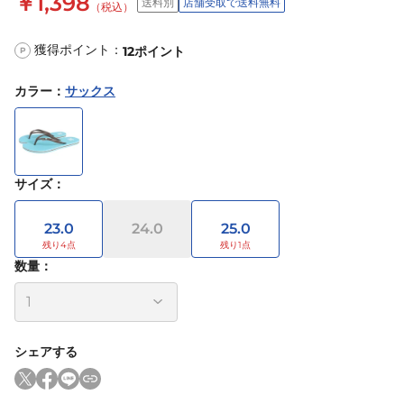
￥1,398
送料別
店舗受取で送料無料
（税込）
獲得ポイント：
12
ポイント
P
カラー
：
サックス
サイズ
：
23.0
24.0
25.0
数量：
シェアする