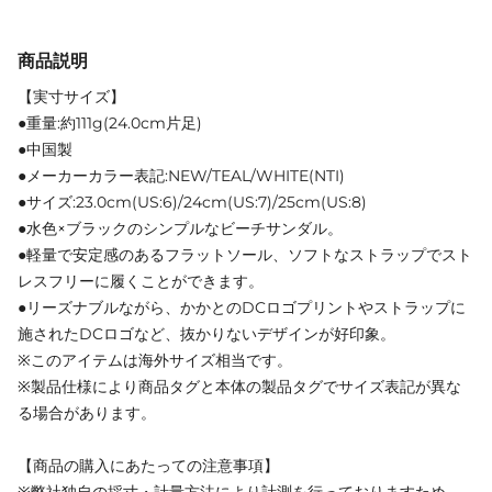
商品説明
【実寸サイズ】
●重量:約111g(24.0cm片足)
●中国製
●メーカーカラー表記:NEW/TEAL/WHITE(NTI)
●サイズ:23.0cm(US:6)/24cm(US:7)/25cm(US:8)
●水色×ブラックのシンプルなビーチサンダル。
●軽量で安定感のあるフラットソール、ソフトなストラップでスト
レスフリーに履くことができます。
●リーズナブルながら、かかとのDCロゴプリントやストラップに
施されたDCロゴなど、抜かりないデザインが好印象。
※このアイテムは海外サイズ相当です。
※製品仕様により商品タグと本体の製品タグでサイズ表記が異な
る場合があります。
【商品の購入にあたっての注意事項】
※弊社独自の採寸・計量方法により計測を行っておりますため、