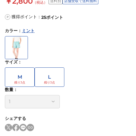
￥2,800
送料別
店舗受取で送料無料
（税込）
獲得ポイント：
25
ポイント
P
カラー
：
ミント
サイズ
：
M
L
数量：
シェアする