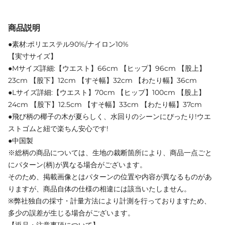
商品説明
●素材:ポリエステル90%/ナイロン10%
【実寸サイズ】
●Mサイズ詳細:【ウエスト】66cm 【ヒップ】96cm 【股上】
23cm 【股下】12cm 【すそ幅】32cm 【わたり幅】36cm
●Lサイズ詳細:【ウエスト】70cm 【ヒップ】100cm 【股上】
24cm 【股下】12.5cm 【すそ幅】33cm 【わたり幅】37cm
●飛び柄の椰子の木が夏らしく、水回りのシーンにぴったり!ウエ
ストゴムと紐で楽ちん安心です!
●中国製
※総柄の商品については、生地の裁断箇所により、商品一点ごと
にパターン(柄)が異なる場合がございます。
そのため、掲載画像とはパターンの位置や内容が異なるものがあ
りますが、商品自体の仕様の相違には該当いたしません。
※弊社独自の採寸・計量方法により計測を行っておりますため、
多少の誤差が生じる場合がございます。
【返品・注意事項について】