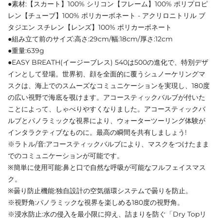
●素材:【スカート】100% シリコン【フレーム】100% ポリプロピ
レン【チューブ】100% ポリカーボネート - アクリロニトリル ブ
タジエン スチレン【レンズ】100% ポリカーボネート
●組み立て前のサイズ:高さ:29cm/幅:18cm/厚さ:12cm
●重量:639g
●EASY BREATH(イージーブレス) 540は500の進化で、特別デザ
インとして登場。世界初、顔を全面的に覆うシュノーケリングマ
スクは、海上でのスムーズなコミュニケーションを実現し、180度
の広い視野で海底を覗けます。アコースティックバルブが付いた
ことによって、しゃべりやすくなりました。アコースティックバ
ルブとパノラミックな視界により、ウォーターツーリング体験が
インタラクティブなものに。最高の瞬間を共有しましょう!
※ラトル/音:アコースティックバルブにより、マスクをつけたまま
でのコミュニケーションが可能です。
※簡単に使用可能:鼻と口で自然な呼吸が可能なフルフェイスマス
ク。
※曇り防止機能:独自設計の空気循環システムで曇りを防止。
※視野角:パノラミックな視界を楽しめる180度の視野角。
※浸水防止:水の侵入を最小限に抑え、詰まりを防ぐ「Dry Topリ