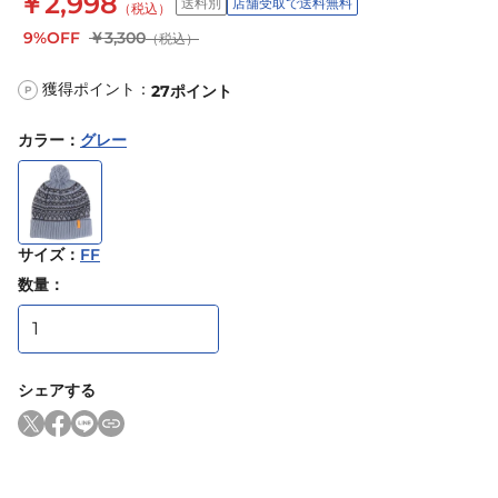
￥2,998
送料別
店舗受取で送料無料
（税込）
9%OFF
￥3,300
（税込）
獲得ポイント：
27
ポイント
P
カラー
：
グレー
サイズ
：
FF
数量：
シェアする