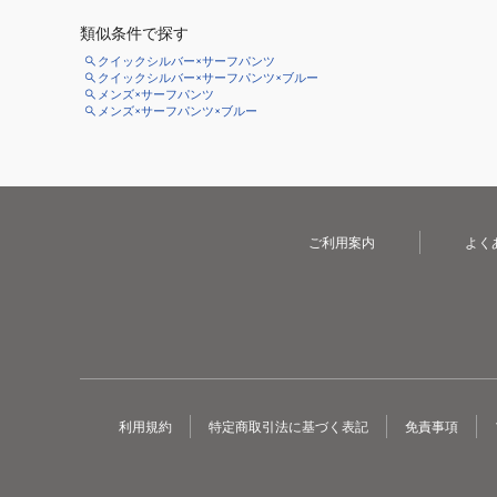
類似条件で探す
クイックシルバー×サーフパンツ
クイックシルバー×サーフパンツ×ブルー
メンズ×サーフパンツ
メンズ×サーフパンツ×ブルー
ご利用案内
よく
利用規約
特定商取引法に基づく表記
免責事項