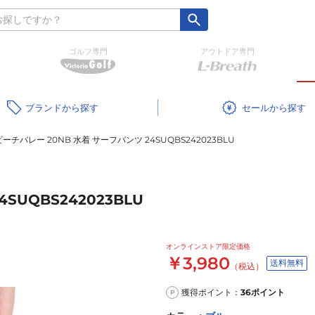
ゴルフ専門
アウトドア専門
ブランド
セール
ビーチバレー 20NB 水着 サーフパンツ 24SUQBS242023BLU
SUQBS242023BLU
オンラインストア限定価格
￥3,980
送料無料
（税込）
獲得ポイント：
36
ポイント
P