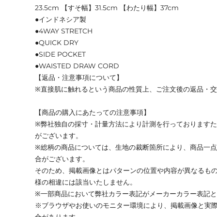
23.5cm 【すそ幅】31.5cm 【わたり幅】37cm
●インドネシア製
●4WAY STRETCH
●QUICK DRY
●SIDE POCKET
●WAISTED DRAW CORD
【返品・注意事項について】
※直接肌に触れるという商品の性質上、ご注文後の返品・
【商品の購入にあたっての注意事項】
※弊社独自の採寸・計量方法により計測を行っております
がございます。
※総柄の商品については、生地の裁断箇所により、商品一点
合がございます。
そのため、掲載画像とはパターンの位置や内容が異なるも
様の相違には該当いたしません。
※一部商品において弊社カラー表記がメーカーカラー表記
※ブラウザやお使いのモニター環境により、掲載画像と実
合があります。