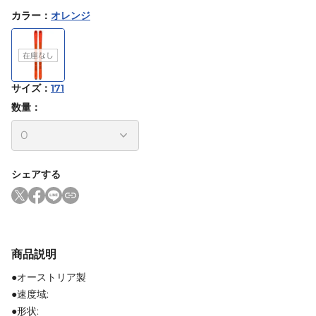
カラー
：
オレンジ
サイズ
：
171
数量：
シェアする
商品説明
●オーストリア製
●速度域:
●形状: