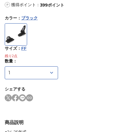
獲得ポイント：
399
ポイント
P
カラー
：
ブラック
サイズ
：
FF
残り
2
点
数量：
シェアする
商品説明