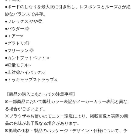
●ボードのしなりを最大限に引き出し、レスポンスとルーズさが絶
妙なバランスで共存。
●フレックス:やや柔
●パウダー:◎
●エアー:○
●グラトリ:◎
●フリーラン:◎
●カントフットベット:○
●軽量モデル:-
●非対称ハイバック:○
●トゥキャップストラップ:○
【商品の購入にあたっての注意事項】
※一部商品において弊社カラー表記がメーカーカラー表記と異な
る場合がございます。
※ブラウザやお使いのモニター環境により、掲載画像と実際の商
品の色味が若干異なる場合があります。
※掲載の価格・製品のパッケージ・デザイン・仕様について、予