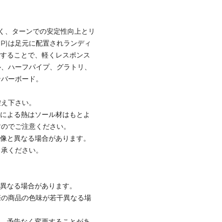
が良く、ターンでの安定性向上とリ
P)は足元に配置されランディ
にすることで、軽くレスポンス
ル、ハーフパイプ、グラトリ、
ンバーボード。
控え下さい。
ンによる熱はソール材はもとよ
すのでご注意ください。
画像と異なる場合があります。
了承ください。
と異なる場合があります。
際の商品の色味が若干異なる場
て、予告なく変更することがあ