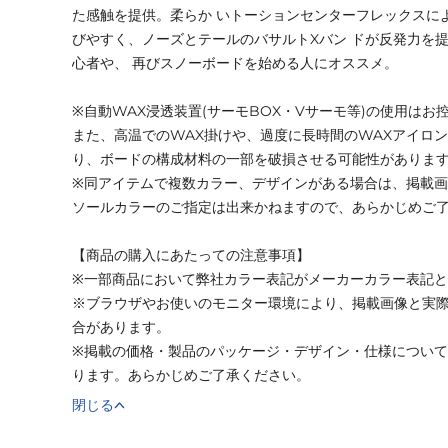
た感触を提供。柔らか いトーションセンターフレックスによ
びやすく、ノーズとテールのバサルトXバン ドが反発力を
心者や、 再びスノーボードを始める人にオススメ。
※自動WAX浸透装置(サーモBOX・Vサーモ等)の使用はお
また、高温でのWAX掛けや、過度に長時間のWAXアイロ
り、ボードの構成材料の一部を破損させる可能性がありま
※同アイテムで複数カラー、デザインがある場合は、掲載
ソールカラーのご指定は出来かねますので、あらかじめご
【商品の購入にあたっての注意事項】
※一部商品において弊社カラー表記がメーカーカラー表記
※ブラウザやお使いのモニター環境により、掲載画像と実
合があります。
※掲載の価格・製品のパッケージ・デザイン・仕様につい
ります。あらかじめご了承ください。
閉じる