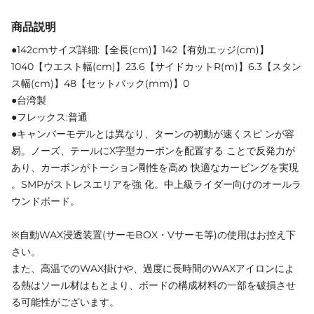
商品説明
●142cmサイズ詳細:【全長(cm)】142【有効エッジ(cm)】
1040【ウエスト幅(cm)】23.6【サイドカットR(m)】6.3【スタン
ス幅(cm)】48【セットバック(mm)】0
●台湾製
●フレックス:普通
●キャンバーモデルとは異なり、ターンの初動が速くスピ ンが容
易。ノーズ、テールにX字型カーボンを配置する ことで反発力が
あり、カーボンがトーション剛性を高め 快適なカービングを実現
。SMPがストレスエリアを強 化。中上級ライダー向けのオールラ
ウンドボード。
※自動WAX浸透装置(サーモBOX・Vサーモ等)の使用はお控え下
さい。
また、高温でのWAX掛けや、過度に長時間のWAXアイロンによ
る熱はソール材はもとより、ボードの構成材料の一部を破損させ
る可能性がございます。