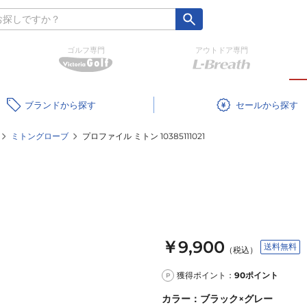
ゴルフ専門
アウトドア専門
ブランド
セール
ミトングローブ
プロファイル ミトン 10385111021
￥9,900
送料無料
（税込）
獲得ポイント：
90
ポイント
P
カラー
：
ブラック×グレー