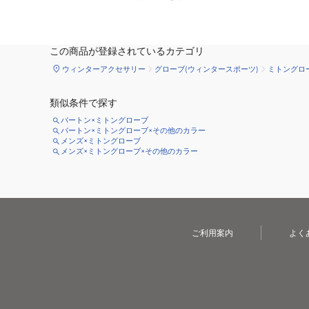
この商品が登録されているカテゴリ
ウィンターアクセサリー
グローブ(ウィンタースポーツ)
ミトングロ
類似条件で探す
バートン×ミトングローブ
バートン×ミトングローブ×その他のカラー
メンズ×ミトングローブ
メンズ×ミトングローブ×その他のカラー
ご利用案内
よく