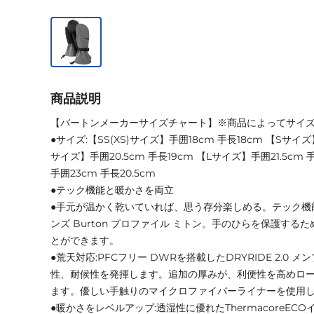
商品説明
【バートンメーカーサイズチャート】※商品によってサイ
●サイズ:【SS(XS)サイズ】手囲18cm 手長18cm 【Sサイズ】
サイズ】手囲20.5cm 手長19cm 【Lサイズ】手囲21.5cm 手長
手囲23cm 手長20.5cm
●テック機能と暖かさを両立
●手元が温かく乾いていれば、思う存分楽しめる。テック機
ンズ Burton プロファイル ミトン。手のひらを保護す
とができます。
●荒天対応:PFCフリー DWRを搭載したDRYRIDE 2.0
性、耐候性を発揮します。追加の厚みが、利便性を高めロ
ます。優しい手触りのマイクロファイバーライナーを使用
●暖かさをレベルアップ:透湿性に優れたThermacoreE