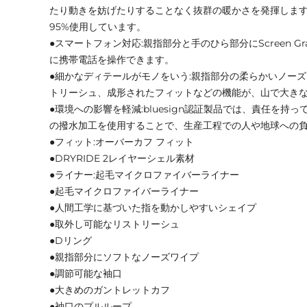
たり動きを妨げたりすることなく抜群の暖かさを発揮しま
95%使用しています。
●スマートフォン対応:親指部分と手のひら部分にScreen 
に携帯電話を操作できます。
●細かなディテールがモノをいう:親指部分の柔らかいノー
トリーシュ、成形されたフィットなどの機能が、山で大き
●環境への影響を軽減:bluesign認証製品では、責任を持
の撥水加工を使用することで、生産工程での人や地球への
●フィット:オーバーカフ フィット
●DRYRIDE 2レイヤーシェル素材
●ライナー:起毛マイクロファイバーライナー
●起毛マイクロファイバーライナー
●人間工学に基づいた指を動かしやすいシェイプ
●取外し可能なリストリーシュ
●Dリング
●親指部分にソフトなノーズワイプ
●調節可能な袖口
●大きめのガントレットカフ
●袖口のプルループ