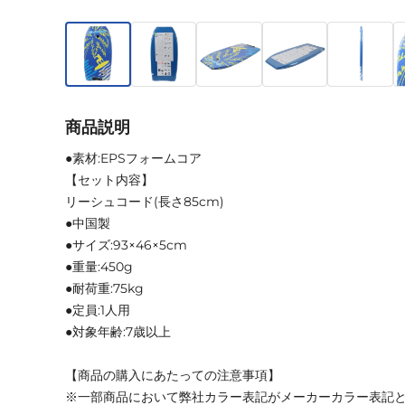
商品説明
●素材:EPSフォームコア
【セット内容】
リーシュコード(長さ85cm)
●中国製
●サイズ:93×46×5cm
●重量:450g
●耐荷重:75kg
●定員:1人用
●対象年齢:7歳以上
【商品の購入にあたっての注意事項】
※一部商品において弊社カラー表記がメーカーカラー表記