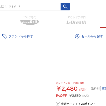
ゴルフ専門
アウトドア専門
ブランド
セール
オンラインストア限定価格
￥2,480
送料別
店
（税込）
1%OFF
￥2,530
（税込）
獲得ポイント：
22
ポイント
P