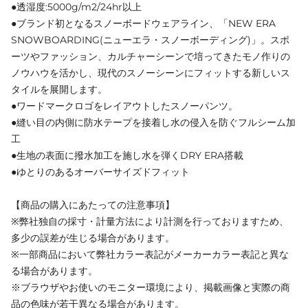
●透湿度:5000g/m2/24hr以上
●ブランド初となるスノーボードウェアライン、「NEW ERA
SNOWBOARDING(ニューエラ・スノーボーディング)」。スポ
ーツやファッション、カルチャーシーンで培ってきたモノ作りの
ノウハウを活かし、現代のスノーシーンにフィットする新しいス
タイルを展開します。
●ワードマークロゴをレイアウトしたスノーパンツ。
●縫い目の内側に防水テープを接着し水の侵入を防ぐフルシーム加
工
●生地の表面に撥水加工を施し水を弾くDRY ERA搭載
●ゆとりのあるオーバーサイズドフィット
【商品の購入にあたっての注意事項】
※弊社独自の採寸・計量方法により計測を行っておりますため、
多少の誤差が生じる場合があります。
※一部商品において弊社カラー表記がメーカーカラー表記と異な
る場合があります。
※ブラウザやお使いのモニター環境により、掲載画像と実際の商
品の色味が若干異なる場合があります。