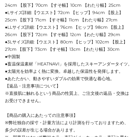
24cm 【股下】70cm 【すそ幅】10cm 【わたり幅】25cm
●Lサイズ詳細:【ウエスト】72cm 【ヒップ】94cm 【股上】
25cm 【股下】71cm 【すそ幅】11cm 【わたり幅】27cm
●LLサイズ詳細:【ウエスト】76cm 【ヒップ】98cm 【股上】
26cm 【股下】72cm 【すそ幅】12cm 【わたり幅】29cm
●3Lサイズ詳細:【ウエスト】80cm 【ヒップ】102cm 【股上】
27cm 【股下】73cm 【すそ幅】13cm 【わたり幅】30cm
●中国製
●畜温保温素材「HEATNAVI」を採用したスキーアンダータイツ。
●太陽光を効率よく熱に変換。卓越した保温性を発揮します。
●あたたかい、動きやすいダブルの効果で快適な着心地。
【返品・注意事項について】
※直接肌に触れるという商品の性質上、ご注文後の返品・交換は
お受けできません。
【商品の購入にあたっての注意事項】
※弊社独自の採寸・計量方法により計測を行っておりますため、
多少の誤差が生じる場合があります。