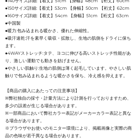
●140サイズ詳細:【着丈】51cm 【身幅】48cm 【裄丈】60cm
●150サイズ詳細:【着丈】53cm 【身幅】50cm 【裄丈】62cm
●160サイズ詳細:【着丈】54cm 【身幅】51cm 【裄丈】63cm
●中国製
●暖力:包み込まれる暖かさ、優れた伸縮性。
●吸汗速乾:汗を素早く吸収・拡散し、生地の肌側をドライに保ち
ます。
●4WAYストレッチ:タテ、ヨコに伸びる高いストレッチ性能があ
り、激しい運動でも動きを妨げません。
●やさしい肌触り:生地の肌側は薄く起毛しています。やさしい肌
触りで包み込まれるような暖かさを保ち、冷え感を抑えます。
【商品の購入にあたっての注意事項】
※弊社独自の採寸・計量方法により計測を行っておりますため、
多少の誤差が生じる場合があります。
※一部商品において弊社カラー表記がメーカーカラー表記と異な
る場合があります。
※ブラウザやお使いのモニター環境により、掲載画像と実際の商
品の色味が若干異なる場合があります。