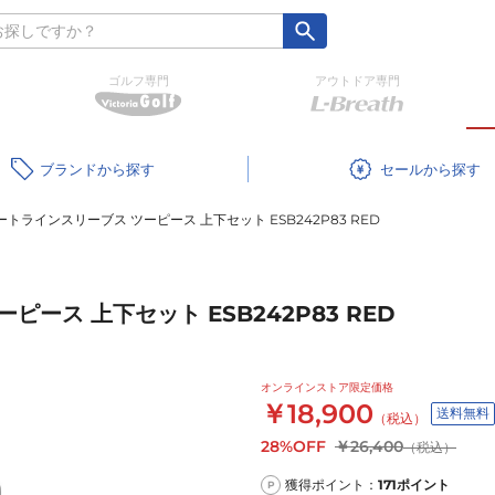
ゴルフ専門
アウトドア専門
ブランド
セール
トラインスリーブス ツーピース 上下セット ESB242P83 RED
ース 上下セット ESB242P83 RED
オンラインストア限定価格
￥18,900
送料無料
（税込）
28%OFF
￥26,400
（税込）
獲得ポイント：
171
ポイント
P