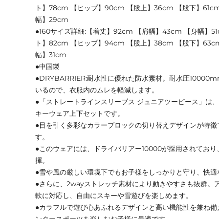
ト】78cm 【ヒップ】90cm 【股上】36cm 【股下】61c
幅】29cm
●160サイズ詳細:【着丈】92cm 【肩幅】43cm 【身幅】5
ト】82cm 【ヒップ】94cm 【股上】38cm 【股下】63c
幅】31cm
●中国製
●DRYBARRIER:耐水性に優れた防水素材。耐水圧1000
いるので、衣服内のムレを軽減します。
●「ストレートラインスリーブス ジュニアツーピース」は
キーウェア上下セットです。
●目を引く多彩なカラーブロックの切り替えデザインが特徴
す。
●このウェアには、ドライバリアー10000が採用されてお
揮。
●雪や風の厳しい環境下でもお子様をしっかりと守り、快適
●さらに、2wayストレッチ素材により動きやすさも抜群。
軟に対応し、自由にスキーや雪遊びを楽しめます。
●カラフルで遊び心あふれるデザインと高い機能性を兼ね備
ンタースポーツを楽しむお子様に最適です。