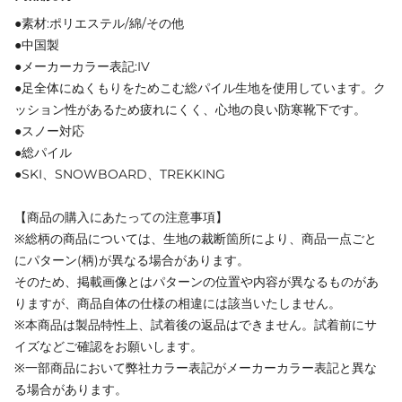
●素材:ポリエステル/綿/その他
●中国製
●メーカーカラー表記:IV
●足全体にぬくもりをためこむ総パイル生地を使用しています。ク
ッション性があるため疲れにくく、心地の良い防寒靴下です。
●スノー対応
●総パイル
●SKI、SNOWBOARD、TREKKING
【商品の購入にあたっての注意事項】
※総柄の商品については、生地の裁断箇所により、商品一点ごと
にパターン(柄)が異なる場合があります。
そのため、掲載画像とはパターンの位置や内容が異なるものがあ
りますが、商品自体の仕様の相違には該当いたしません。
※本商品は製品特性上、試着後の返品はできません。試着前にサ
イズなどご確認をお願いします。
※一部商品において弊社カラー表記がメーカーカラー表記と異な
る場合があります。