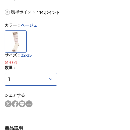
獲得ポイント：
14
ポイント
P
カラー
：
ベージュ
サイズ
：
22-25
残り
3
点
数量：
シェアする
商品説明