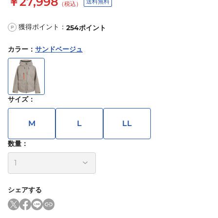
￥27,998
送料無料
（税込）
獲得ポイント：
254
ポイント
P
カラー
：
サンドベージュ
サイズ
：
M
L
LL
数量：
シェアする