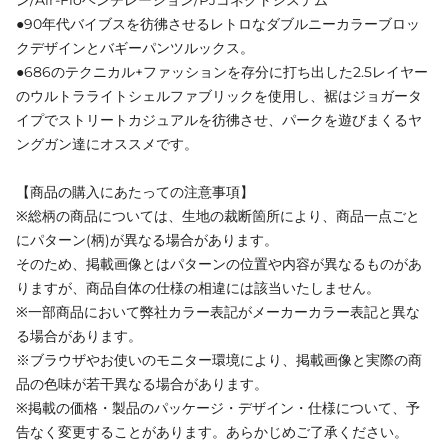
ン/Air-Floベンチレーション/PJコネクトシステム
●90年代バイブスを彷彿させるレトロなダブルニーカラーブロッ
クデザインとバギーパンツルックス。
●686のテクニカル+ファッションを存分に打ち出した2.5レイヤー
のウルトラライトシェルファブリックを使用し、裾はジョガータ
イプでストリートカジュアルを彷彿させ、パークを遊びまくるヤ
ングガン達にオススメです。
【商品の購入にあたっての注意事項】
※総柄の商品については、生地の裁断箇所により、商品一点ごと
にパターン(柄)が異なる場合があります。
そのため、掲載画像とはパターンの位置や内容が異なるものがあ
りますが、商品自体の仕様の相違には該当いたしません。
※一部商品において弊社カラー表記がメーカーカラー表記と異な
る場合があります。
※ブラウザやお使いのモニター環境により、掲載画像と実際の商
品の色味が若干異なる場合があります。
※掲載の価格・製品のパッケージ・デザイン・仕様について、予
告なく変更することがあります。あらかじめご了承ください。