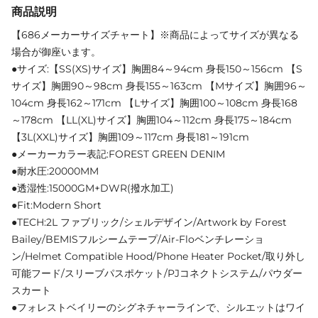
商品説明
【686メーカーサイズチャート】※商品によってサイズが異なる
場合が御座います。
●サイズ:【SS(XS)サイズ】胸囲84～94cm 身長150～156cm 【S
サイズ】胸囲90～98cm 身長155～163cm 【Mサイズ】胸囲96～
104cm 身長162～171cm 【Lサイズ】胸囲100～108cm 身長168
～178cm 【LL(XL)サイズ】胸囲104～112cm 身長175～184cm
【3L(XXL)サイズ】胸囲109～117cm 身長181～191cm
●メーカーカラー表記:FOREST GREEN DENIM
●耐水圧:20000MM
●透湿性:15000GM+DWR(撥水加工)
●Fit:Modern Short
●TECH:2L ファブリック/シェルデザイン/Artwork by Forest
Bailey/BEMISフルシームテープ/Air-Floベンチレーショ
ン/Helmet Compatible Hood/Phone Heater Pocket/取り外し
可能フード/スリーブパスポケット/PJコネクトシステム/パウダー
スカート
●フォレストベイリーのシグネチャーラインで、シルエットはワイ