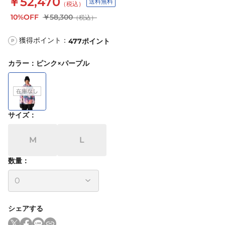
￥52,470
送料無料
（税込）
10%OFF
￥58,300
（税込）
獲得ポイント：
477
ポイント
P
カラー
：
ピンク×パープル
サイズ
：
M
L
数量：
シェアする