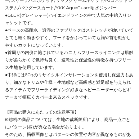
ー/スリーブパスポケット/リップクリームポケット/PJコネクトシ
ステム/パウダースカート/YKK AquaGuard耐水ジッパー
●GLCR(グレイシャー)ハイエンドラインの中で人気の中綿入りジ
ャケットです。
●ベースの高耐水・透湿のファブリックはストレッチが効いていて
とても軽く動きやすく、フードをかぶっていても顔や首を動かし
やすいカットになっています。
●首周りの内側に施されているハニカムフリースライニングは肌触
りが柔らかくて気持ち良く、速乾性と保温性の特徴を持つフリー
ス生地を使用しています。
●中綿には60gのリサイクルインサレーションを使用し保温力もあ
り、細かなトリムや仕様・生地感など高級感と満足感を与えられ
るアイテムでフリーライディング好きなヘビーユーザーからビギ
ナーまで幅広くカバー出来るスペックです。
【商品の購入にあたっての注意事項】
※総柄の商品については、生地の裁断箇所により、商品一点ごと
にパターン(柄)が異なる場合があります。
そのため、掲載画像とはパターンの位置や内容が異なるものがあ