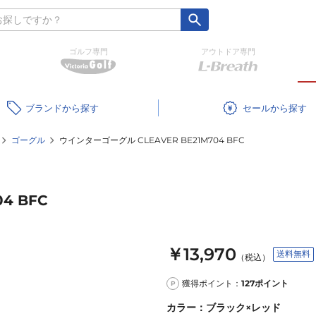
ゴルフ専門
アウトドア専門
ブランド
セール
ゴーグル
ウインターゴーグル CLEAVER BE21M704 BFC
4 BFC
￥13,970
送料無料
（税込）
獲得ポイント：
127
ポイント
P
カラー
：
ブラック×レッド