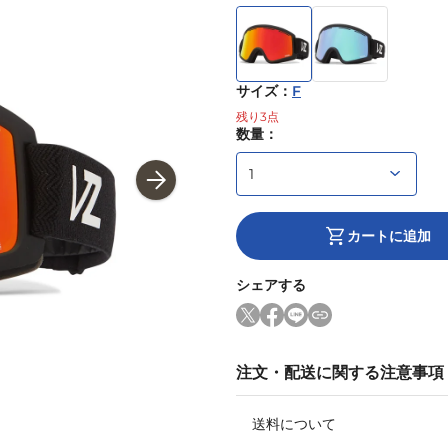
サイズ
：
F
残り
3
点
数量：
カートに追加
シェアする
注文・配送に関する注意事項
送料について