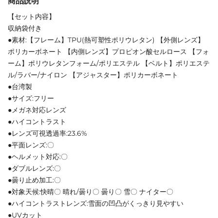
商品説明
【セット内容】
収納袋付き
●素材:【フレーム】TPU(熱可塑性ポリウレタン) 【外側レンズ】
ポリカーボネート 【内側レンズ】プロピオン酸セルロース 【フォ
ーム】ポリウレタンフォーム/ポリエステル 【ベルト】ポリエステ
ル/ラバー/ナイロン 【アジャスター】ポリカーボネート
●台湾製
●サイズ:フリー
●メガネ対応レンズ
●ハイコントラスト
●レンズ可視透過率:23.6%
●平面レンズ:〇
●ヘルメット対応:〇
●ダブルレンズ:〇
●曇り止め加工:〇
●対象天候:快晴〇 晴れ/曇り〇 曇り〇 雪〇 ナイター〇
●ハイコントラストレンズ:雪面の凹凸がくっきり見やすい
●UVカット