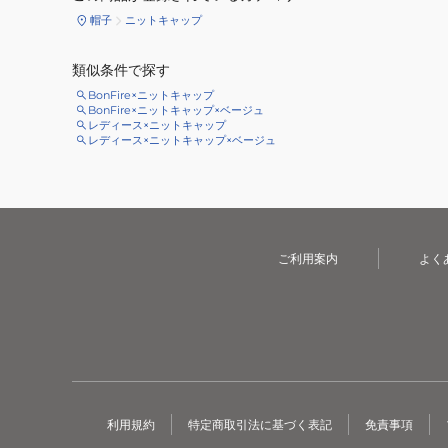
帽子
ニットキャップ
類似条件で探す
BonFire×ニットキャップ
BonFire×ニットキャップ×ベージュ
レディース×ニットキャップ
レディース×ニットキャップ×ベージュ
ご利用案内
よく
利用規約
特定商取引法に基づく表記
免責事項