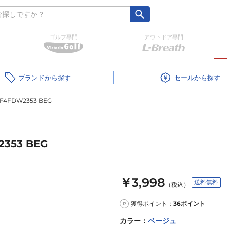
ゴルフ専門
アウトドア専門
ブランド
セール
F4FDW2353 BEG
353 BEG
￥3,998
送料無料
（税込）
獲得ポイント：
36
ポイント
P
カラー
：
ベージュ