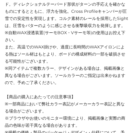
ド。ディレクショナルテーパード形状がターンの手応えを確かな
ものにするとともに、浮力を強化。Cross Profileキャンバーが圧
雪での安定性を実現します。コルク素材のレールを採用したSight
は、圧雪をバターのように感じさせる衝撃吸収力を発揮します。
※自動WAX浸透装置(サーモBOX・Vサーモ等)の使用はお控え下
さい。
また、高温でのWAX掛けや、過度に長時間のWAXアイロンによ
る熱はソール材はもとより、ボードの構成材料の一部を破損させ
る可能性がございます。
※同アイテムで複数カラー、デザインがある場合は、掲載画像と
異なる場合がございます。ソールカラーのご指定は出来かねます
ので、予めご了承ください。
【商品の購入にあたっての注意事項】
※一部商品において弊社カラー表記がメーカーカラー表記と異な
る場合がございます。
※ブラウザやお使いのモニター環境により、掲載画像と実際の商
品の色味が若干異なる場合があります。
※掲載の価格・製品のパッケージ・デザイン・仕様について、予