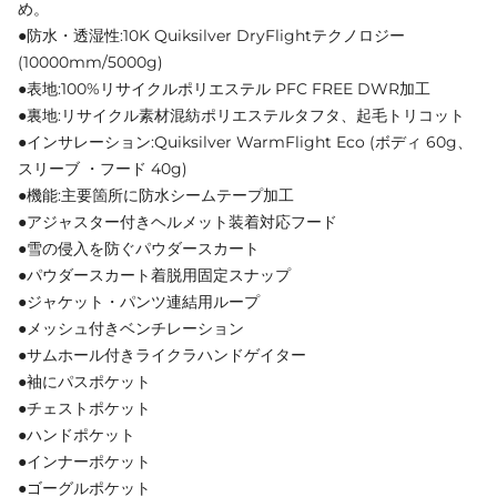
め。
●防水・透湿性:10K Quiksilver DryFlightテクノロジー
(10000mm/5000g)
●表地:100%リサイクルポリエステル PFC FREE DWR加工
●裏地:リサイクル素材混紡ポリエステルタフタ、起毛トリコット
●インサレーション:Quiksilver WarmFlight Eco (ボディ 60g、
スリーブ ・フード 40g)
●機能:主要箇所に防水シームテープ加工
●アジャスター付きヘルメット装着対応フード
●雪の侵入を防ぐパウダースカート
●パウダースカート着脱用固定スナップ
●ジャケット・パンツ連結用ループ
●メッシュ付きベンチレーション
●サムホール付きライクラハンドゲイター
●袖にパスポケット
●チェストポケット
●ハンドポケット
●インナーポケット
●ゴーグルポケット