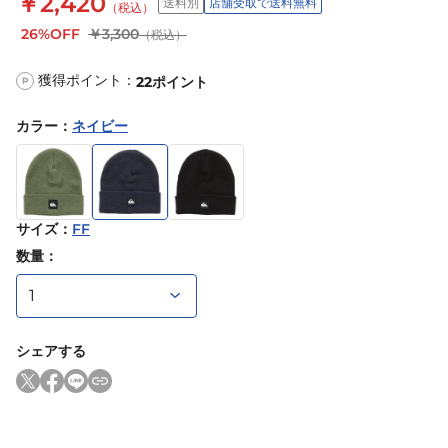
￥2,420
送料別
店舗受取で送料無料
（税込）
26%OFF
￥3,300
（税込）
獲得ポイント：
22
ポイント
P
カラー
：
ネイビー
サイズ
：
FF
数量：
シェアする