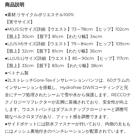
商品説明
●素材:リサイクルポリエステル100%
【実寸サイズ】
●M(US:S)サイズ詳細:【ウエスト】73～78cm 【ヒップ】102cm
【股上】30cm 【股下】81cm 【わたり幅】34cm
●L(US:M)サイズ詳細:【ウエスト】79～84cm 【ヒップ】109cm
【股上】32cm 【股下】81cm 【わたり幅】36cm
●LL(US:L)サイズ詳細:【ウエスト】85～90cm 【ヒップ】117cm
【股上】33cm 【股下】83cm 【わたり幅】38cm
●ベトナム製
●2LストレッチGore-Texインサレーションパンツは、60グラムの
インサレーションを搭載し、Hydrofree DWRコーティングと完
全にテープ処理されたシームで雪や水から保護します。RECCOテ
クノロジーリフレクターが左脚に装備されており、安全性が向上
します。ウエストバンドはダブルスナップクロージャーと調整可
能なベルクロタブがあり、フィット感を調整できます。
●サイドポケットには防水ファスナーが付いており、内側の太もも
にはメッシュ裏地付きのベンチレーションが配置されています。