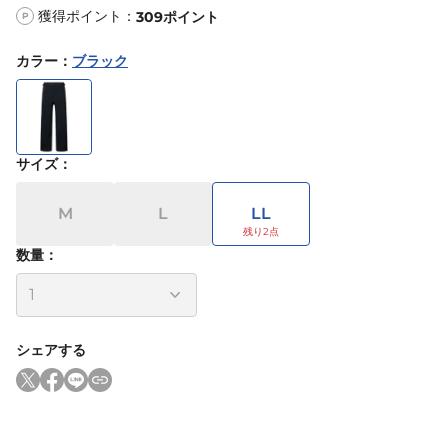
獲得ポイント：
309
ポイント
P
カラー
：
ブラック
サイズ
：
M
L
LL
数量：
シェアする