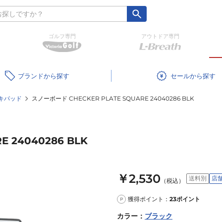
ゴルフ専門
アウトドア専門
ブランド
セール
キパッド
スノーボード CHECKER PLATE SQUARE 24040286 BLK
 24040286 BLK
￥2,530
送料別
店
（税込）
獲得ポイント：
23
ポイント
P
カラー
：
ブラック