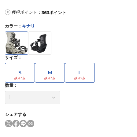
獲得ポイント：
363
ポイント
P
カラー
：
キナリ
サイズ
：
S
M
L
数量：
シェアする