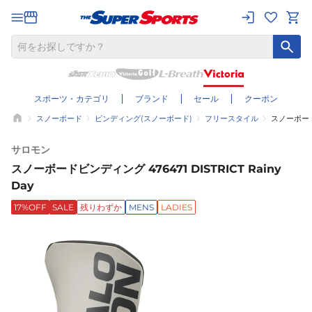
スポーツ・カテゴリ
ブランド
セール
クーポン
スノーボード
ビンディング(スノーボード)
フリースタイル
スノーボードビン
サロモン
スノーボードビンディング 476471 DISTRICT Rainy
Day
17%OFF
SALE
残りわずか
MENS
LADIES