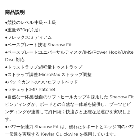
商品説明
●競技のレベル:中級～上級
●重量:830g(片足)
●フレックス:ミディアム
●ベースプレート技術:Shadow Fit
●ベースプレート:ユニバーサルディスク/IMS/Power Hook/Unite
Disc 対応
●トゥストラップ:超軽量トゥストラップ
●ストラップ調整:MicroMax ストラップ調整
●パッド:カントのついたフットベッド
●ラチェット:MP Ratchet
●自然な一体感:独自のソフトヒールカップを採用した Shadow Fit
ビンディングが、ボードとの自然な一体感を提供し、ブーツとビ
ンディングが連携して終日続く快適さと正確な足運びを実現しま
す。
●パワー伝達力:Shadow Fit は、優れたサポートとエッジ間のパワ
ー伝達を実現する Kevlar Quickwire を採用しています。