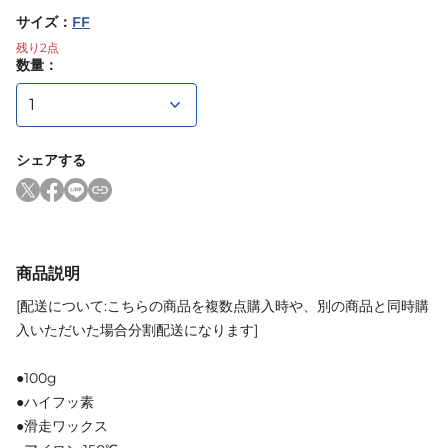
サイズ
：
FF
残り
2
点
数量：
シェアする
商品説明
[配送について:こちらの商品を複数点購入時や、別の商品と同時購
入いただいた場合分割配送になります]
●100g
●ハイフッ素
●滑走ワックス