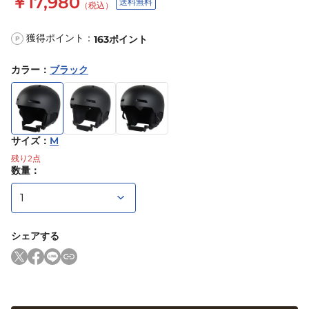
￥17,980
送料無料
（税込）
獲得ポイント：
163
ポイント
P
カラー
：
ブラック
サイズ
：
M
残り
2
点
数量：
シェアする