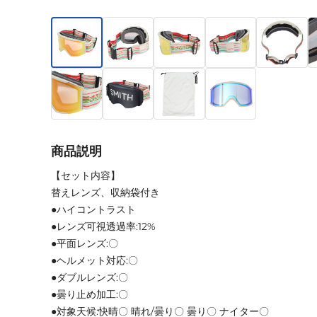
商品説明
【セット内容】
替えレンズ、収納袋付き
●ハイコントラスト
●レンズ可視透過率:12%
●平面レンズ:〇
●ヘルメット対応:〇
●ダブルレンズ:〇
●曇り止め加工:〇
●対象天候:快晴〇 晴れ/曇り〇 曇り〇 ナイター〇