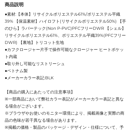
商品説明
●素材:【本体】リサイクルポリエステル61%/ポリエステル平織
39% 【保温素材】ハイロフト(リサイクルポリエステル50%) 【手
のひら】ラバーテック(Non P-PVC)PFCフリーDWR 【シェル】
リサイクルポリエステル61%、ポリエステル平織39%(PFCフリー
DWR) 【裏地】トリコット生地
●カフクロージャー片手で操作可能なクロージャー ヒートポケッ
ト内蔵
●取り外し可能なリストリーシュ
●ベトナム製
●メーカーカラー表記:BLK
【商品の購入にあたっての注意事項】
※一部商品において弊社カラー表記がメーカーカラー表記と異な
る場合がございます。
※ブラウザやお使いのモニター環境により、掲載画像と実際の商
品の色味が若干異なる場合があります。
※掲載の価格・製品のパッケージ・デザイン・仕様について、予