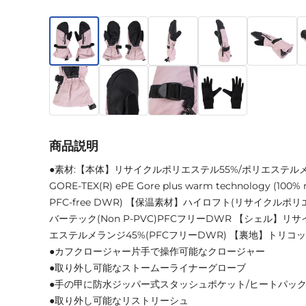
商品説明
●素材:【本体】リサイクルポリエステル55%/ポリエステル
GORE-TEX(R) ePE Gore plus warm technology (100% r
PFC-free DWR) 【保温素材】ハイロフト(リサイクルポ
バーテック(Non P-PVC)PFCフリーDWR 【シェル】
エステルメランジ45%(PFCフリーDWR) 【裏地】トリコ
●カフクロージャー片手で操作可能なクロージャー
●取り外し可能なストームーライナーグローブ
●手の甲に防水ジッパー式スタッシュポケット/ヒートパッ
●取り外し可能なリストリーシュ