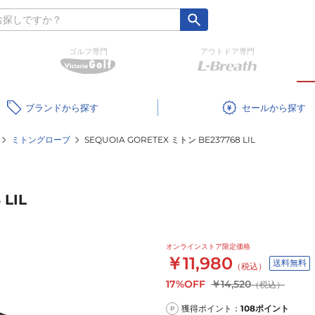
ゴルフ専門
アウトドア専門
ブランド
セール
ミトングローブ
SEQUOIA GORETEX ミトン BE237768 LIL
LIL
オンラインストア限定価格
￥11,980
送料無料
（税込）
17%OFF
￥14,520
（税込）
獲得ポイント：
108
ポイント
P