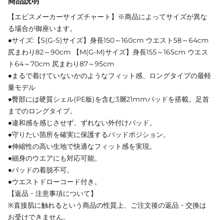
商品説明
【エビスメーカーサイズチャート】※商品によってサイズが異な
る場合が御座います。
●サイズ:【S(G-S)サイズ】身長150～160cm ウエスト58～64cm
尻まわり82～90cm 【M(G-M)サイズ】身長155～165cm ウエス
ト64～70cm 尻まわり87～95cm
●まるで着けていないかのようなフィット感、ロングタイプの最軽
量モデル
●臀部には硬質シェル(PE板)を含む3層21mmパッドを搭載。足首
までのロングタイプ。
●違和感を感じさせず、ずれない外付けパッド。
●守りたい箇所を確実に保護するパッドポジション。
●伸縮性の高い生地で快適なフィット感を実現。
●細身のウエアにも対応可能。
●パッドの着脱不可。
●ウエストドローコード付き。
【返品・注意事項について】
※直接肌に触れるという商品の性質上、ご注文後の返品・交換は
お受けできません。