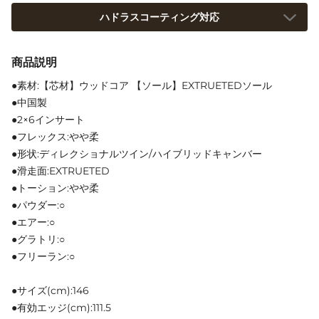
ハドラスコーティング対応
商品説明
●素材:【芯材】ウッドコア 【ソール】EXTRUETEDソール
●中国製
●2×6インサート
●フレックス:やや柔
●形状:ディレクショナルツイン/ハイブリッドキャンバー
●滑走面:EXTRUETED
●トーション:やや柔
●パウダー:○
●エアー:○
●グラトリ:○
●フリーラン:○
●サイズ(cm):146
●有効エッジ(cm):111.5