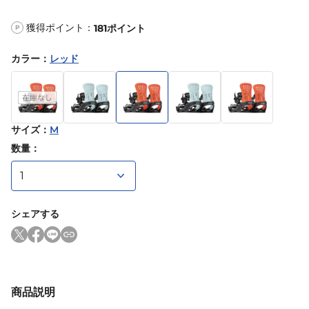
獲得ポイント：
181
ポイント
P
カラー
：
レッド
サイズ
：
M
数量：
シェアする
商品説明