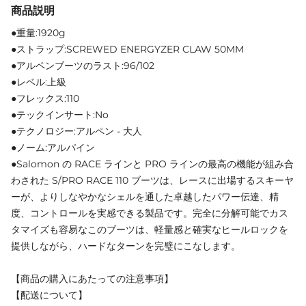
商品説明
●重量:1920g
●ストラップ:SCREWED ENERGYZER CLAW 50MM
●アルペンブーツのラスト:96/102
●レベル:上級
●フレックス:110
●テックインサート:No
●テクノロジー:アルペン - 大人
●ノーム:アルパイン
●Salomon の RACE ラインと PRO ラインの最高の機能が組み合
わされた S/PRO RACE 110 ブーツは、レースに出場するスキーヤ
ーが、よりしなやかなシェルを通した卓越したパワー伝達、精
度、コントロールを実感できる製品です。完全に分解可能でカス
タマイズも容易なこのブーツは、軽量感と確実なヒールロックを
提供しながら、ハードなターンを完璧にこなします。
【商品の購入にあたっての注意事項】
【配送について】