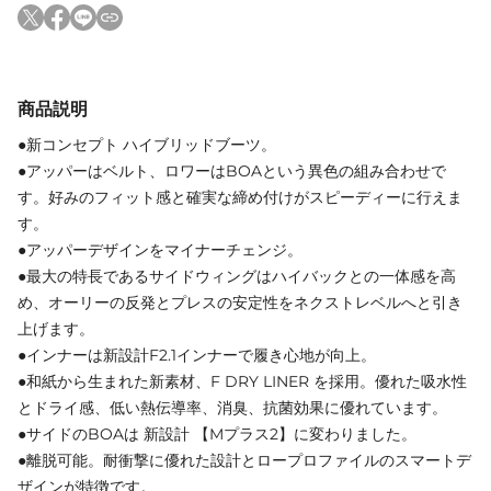
商品説明
●新コンセプト ハイブリッドブーツ。
●アッパーはベルト、ロワーはBOAという異色の組み合わせで
す。好みのフィット感と確実な締め付けがスピーディーに行えま
す。
●アッパーデザインをマイナーチェンジ。
●最大の特長であるサイドウィングはハイバックとの一体感を高
め、オーリーの反発とプレスの安定性をネクストレベルへと引き
上げます。
●インナーは新設計F2.1インナーで履き心地が向上。
●和紙から生まれた新素材、F DRY LINER を採用。優れた吸水性
とドライ感、低い熱伝導率、消臭、抗菌効果に優れています。
●サイドのBOAは 新設計 【Mプラス2】に変わりました。
●離脱可能。耐衝撃に優れた設計とロープロファイルのスマートデ
ザインが特徴です。