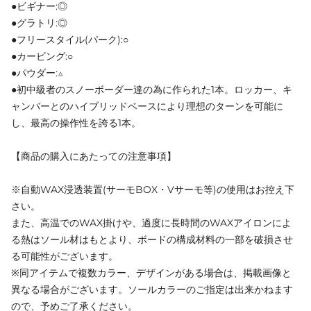
●ビギナー:◎
●グラトリ:◎
●フリースタイル(パーク):○
●カービング:○
●パウダー:△
●初中級者のスノーボーダー達の為に作られた1本。ロッカー、キ
ャンバーとのハイブリッドベースにより理想のターンを可能に
し、最高の操作性を誇る1本。
【商品の購入にあたっての注意事項】
※自動WAX浸透装置(サーモBOX・Vサーモ等)の使用はお控え下
さい。
また、高温でのWAX掛けや、過度に長時間のWAXアイロンによ
る熱はソール材はもとより、ボードの構成材料の一部を破損させ
る可能性がございます。
※同アイテムで複数カラー、デザインがある場合は、掲載画像と
異なる場合がございます。ソールカラーのご指定は出来かねます
ので、予めご了承ください。