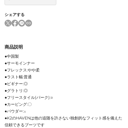
シェアする
商品説明
●中国製
●サーモインナー
●フレックス:やや柔
●ラスト幅:普通
●ビギナー:◎
●グラトリ:◎
●フリースタイル(パーク):○
●カーピング:〇
●パウダー:△
●K2のHAVENは他の追随を許さない独創的なフィット感を備えた
信頼できるブーツです