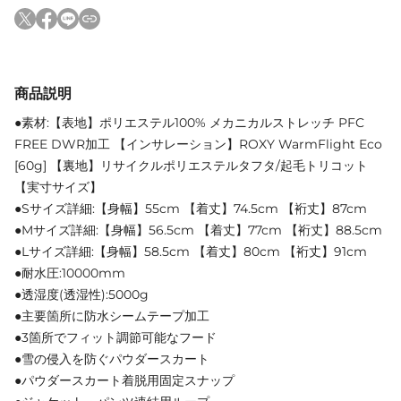
商品説明
●素材:【表地】ポリエステル100% メカニカルストレッチ PFC
FREE DWR加工 【インサレーション】ROXY WarmFlight Eco
[60g] 【裏地】リサイクルポリエステルタフタ/起毛トリコット
【実寸サイズ】
●Sサイズ詳細:【身幅】55cm 【着丈】74.5cm 【裄丈】87cm
●Mサイズ詳細:【身幅】56.5cm 【着丈】77cm 【裄丈】88.5cm
●Lサイズ詳細:【身幅】58.5cm 【着丈】80cm 【裄丈】91cm
●耐水圧:10000mm
●透湿度(透湿性):5000g
●主要箇所に防水シームテープ加工
●3箇所でフィット調節可能なフード
●雪の侵入を防ぐパウダースカート
●パウダースカート着脱用固定スナップ