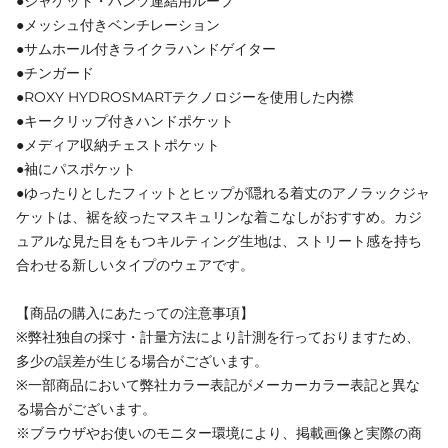
●ジャケット・パンツ連結用ループ
●メッシュ付きベンチレーション
●サムホール付きライクラハンドゲイター
●チンガード
●ROXY HYDROSMARTテクノロジーを使用した内襟
●キークリップ付きハンドポケット
●メディア収納チェストポケット
●袖にパスポケット
●ゆったりとしたフィットとヒップが隠れる着丈のアノラックジャ
ケットは、裾を絞ったマスキュリンな着こなしがおすすめ。カジ
ュアルな見た目をもつキルティング生地は、ストリート感を持ち
合わせる新しいタイプのウェアです。
【商品の購入にあたっての注意事項】
※弊社独自の採寸・計量方法により計測を行っておりますため、
多少の誤差が生じる場合がございます。
※一部商品において弊社カラー表記がメーカーカラー表記と異な
る場合がございます。
※ブラウザやお使いのモニター環境により、掲載画像と実際の商