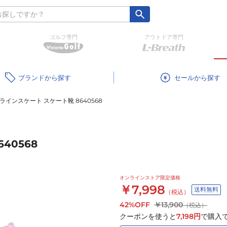
ゴルフ専門
アウトドア専門
ブランド
セール
ラインスケート スケート靴 8640568
40568
オンラインストア限定価格
￥7,998
送料無料
（税込）
42%OFF
￥13,900
（税込）
クーポンを使うと
7,198
円
で購入