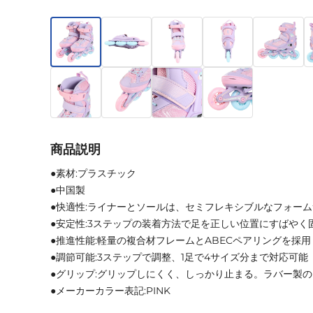
商品説明
●素材:プラスチック
●中国製
●快適性:ライナーとソールは、セミフレキシブルなフォー
●安定性:3ステップの装着方法で足を正しい位置にすばやく
●推進性能:軽量の複合材フレームとABECペアリングを採用
●調節可能:3ステップで調整、1足で4サイズ分まで対応可能
●グリップ:グリップしにくく、しっかり止まる。ラバー製
●メーカーカラー表記:PINK