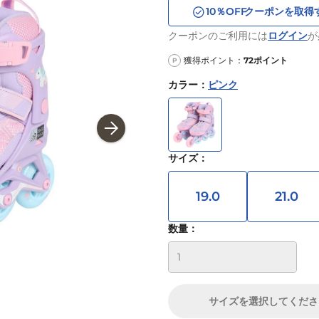
10
％OFF
クーポンを取得
クーポンのご利用には
ログイン
が
獲得ポイント：
72
ポイント
P
カラー
：
ピンク
サイズ
：
19.0
21.0
数量：
サイズ
を選択してくださ