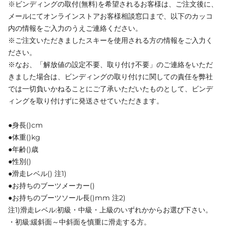
※ビンディングの取付(無料)を希望されるお客様は、ご注文後に、
メールにてオンラインストアお客様相談窓口まで、以下のカッコ
内の情報をご入力のうえご連絡ください。
※ご注文いただきましたスキーを使用される方の情報をご入力く
ださい。
※なお、「解放値の設定不要、取り付け不要」のご連絡をいただ
きました場合は、ビンディングの取り付けに関しての責任を弊社
では一切負いかねることにご了承いただいたものとして、ビンデ
ィングを取り付けずに発送させていただきます。
●身長()cm
●体重()kg
●年齢()歳
●性別()
●滑走レベル() 注1)
●お持ちのブーツメーカー()
●お持ちのブーツソール長()mm 注2)
注1)滑走レベル:初級・中級・上級のいずれかからお選び下さい。
・初級:緩斜面～中斜面を慎重に滑走する方。