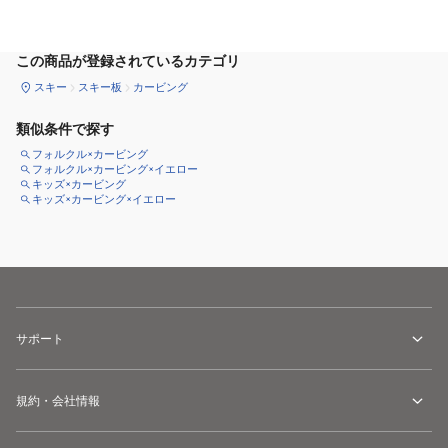
サイズ
を選択してください
この商品が登録されているカテゴリ
スキー
スキー板
カービング
類似条件で探す
フォルクル×カービング
フォルクル×カービング×イエロー
キッズ×カービング
キッズ×カービング×イエロー
サポート
規約・会社情報