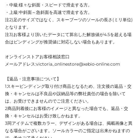
・中級:様々な斜面・スピードで滑走する方。
・上級:中斜面～急斜面を高速で滑走する方。
注2)足のサイズではなく、スキーブーツのソールの長さ(ミリ単位)
となります。
注3)お客様より頂いたデータにて算出した解放値が4.5を超える場
合はビンディングが推奨値に対応しない場合もあります。
オンラインストアお客様相談窓口
メールアドレス:victoria_onlinestore@xebio-online.com
【返品・注意事項について】
1スキービンディング取り付け商品となるため、注文後の返品・交
換・キャンセルは不良品や誤納品等の弊社責任の場合を除いて
は、お受けできませんのでご注意ください。
2商品到着後にお客様のイメージと異なった場合でも、返品・交
換・キャンセルはお受け致しかねます。
3同アイテムで複数カラー、デザインがある場合は、掲載画像と異
なる場合がございます。ソールカラーのご指定は出来かねますの