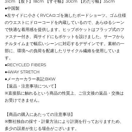
31cm 【股下】18cm 【すそ幅】30cm 【わたり幅】35cm
●中国製
●左サイドに小さくRVCAロゴを施したボードショーツ。ゴム仕様
のウエストにドローコードを内蔵しているので、あらゆるシーン
で快適な着用感を提供します。ヒップポケットはフラップ式のフ
ァスナー付き、両サイドにもポケットを設けました。サーフから
チルタイムまで幅広いシーンに対応するデザインです。素材の一
部に、環境への負荷を配慮したリサイクル繊維を使用していま
す。
●RECYCLED FIBERS
●4WAY STRETCH
●メーカーカラー表記:BKW
【返品・注意事項について】
※直接肌に触れるという商品の性質上、ご注文後の返品・交換は
お受けできません。
【商品の購入にあたっての注意事項】
※弊社独自の採寸・計量方法により計測を行っておりますため、
多少の誤差が生じる場合がございます。