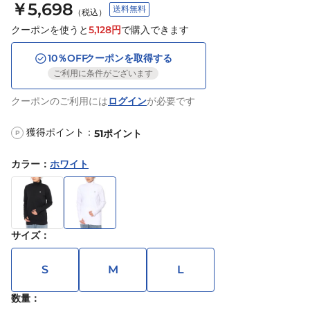
￥5,698
送料無料
（税込）
クーポンを使うと
5,128
円
で購入できます
10
％OFF
クーポンを取得する
ご利用に条件がございます
クーポンのご利用には
ログイン
が必要です
獲得ポイント：
51
ポイント
P
カラー
：
ホワイト
サイズ
：
S
M
L
数量：