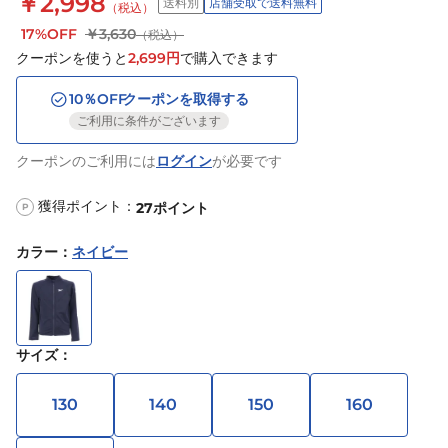
￥2,998
送料別
店舗受取で送料無料
（税込）
17%OFF
￥3,630
（税込）
クーポンを使うと
2,699
円
で購入できます
10
％OFF
クーポンを取得する
ご利用に条件がございます
クーポンのご利用には
ログイン
が必要です
獲得ポイント：
27
ポイント
P
カラー
：
ネイビー
サイズ
：
130
140
150
160