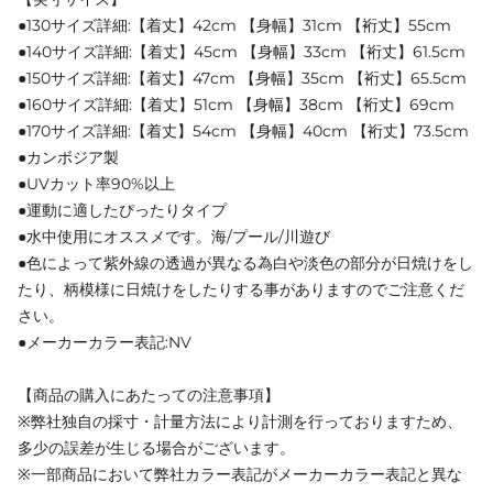
●130サイズ詳細:【着丈】42cm 【身幅】31cm 【裄丈】55cm
●140サイズ詳細:【着丈】45cm 【身幅】33cm 【裄丈】61.5cm
●150サイズ詳細:【着丈】47cm 【身幅】35cm 【裄丈】65.5cm
●160サイズ詳細:【着丈】51cm 【身幅】38cm 【裄丈】69cm
●170サイズ詳細:【着丈】54cm 【身幅】40cm 【裄丈】73.5cm
●カンボジア製
●UVカット率90%以上
●運動に適したぴったりタイプ
●水中使用にオススメです。海/プール/川遊び
●色によって紫外線の透過が異なる為白や淡色の部分が日焼けをし
たり、柄模様に日焼けをしたりする事がありますのでご注意くだ
さい。
●メーカーカラー表記:NV
【商品の購入にあたっての注意事項】
※弊社独自の採寸・計量方法により計測を行っておりますため、
多少の誤差が生じる場合がございます。
※一部商品において弊社カラー表記がメーカーカラー表記と異な